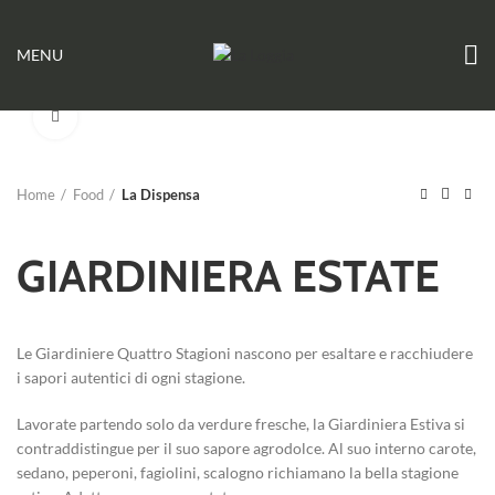
MENU
Click to enlarge
Home
Food
La Dispensa
GIARDINIERA ESTATE
Le Giardiniere Quattro Stagioni nascono per esaltare e racchiudere
i sapori autentici di ogni stagione.
Lavorate partendo solo da verdure fresche, la Giardiniera Estiva si
contraddistingue per il suo sapore agrodolce. Al suo interno carote,
sedano, peperoni, fagiolini, scalogno richiamano la bella stagione