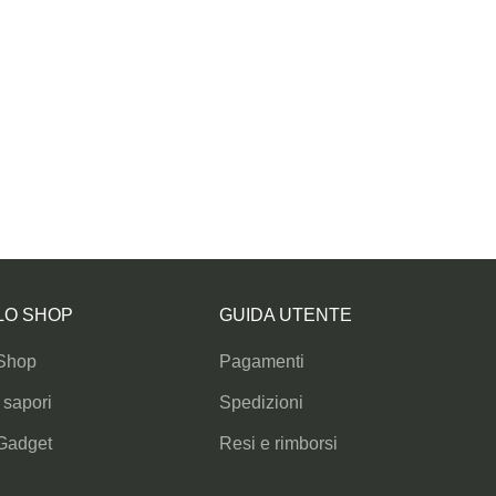
LO SHOP
GUIDA UTENTE
Shop
Pagamenti
I sapori
Spedizioni
Gadget
Resi e rimborsi