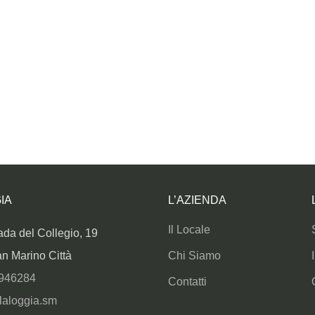
IA
L’AZIENDA
Il Locale
da del Collegio, 19
n Marino Città
Chi Siamo
946284
Contatti
laloggia.sm