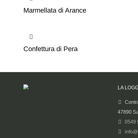
Marmellata di Arance
Confettura di Pera
LA LOGG
Contra
47890 Sa
0549 
info@