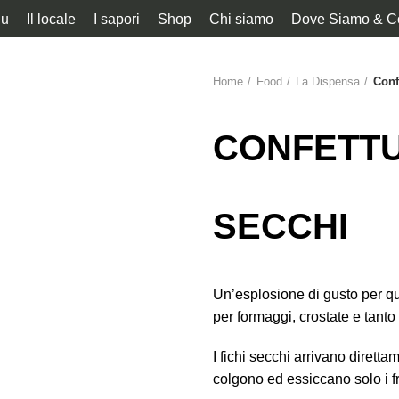
u
Il locale
I sapori
Shop
Chi siamo
Dove Siamo & Co
Home
Food
La Dispensa
Conf
CONFETTUR
SECCHI
Un’esplosione di gusto per que
per formaggi, crostate e tanto 
I fichi secchi arrivano diretta
colgono ed essiccano solo i fru