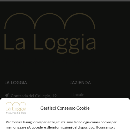
LA LOGGIA
L’AZIENDA
Il Locale
Contrada del Collegio, 19
47890 San Marino Città
Chi Siamo
Gestisci Consenso Cookie
0549 946284
Contatti
info@laloggia.sm
Per fornire le migliori esperienze, utilizziamo tecnologie come i cookie per
memorizzare e/o accedere alle informazioni del dispositivo. Il consenso a