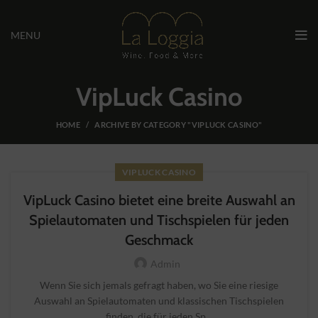
MENU
VipLuck Casino
HOME
ARCHIVE BY CATEGORY "VIPLUCK CASINO"
VIPLUCK CASINO
VipLuck Casino bietet eine breite Auswahl an
Spielautomaten und Tischspielen für jeden
Geschmack
Admin
Wenn Sie sich jemals gefragt haben, wo Sie eine riesige
Auswahl an Spielautomaten und klassischen Tischspielen
finden, die für jeden Sp...