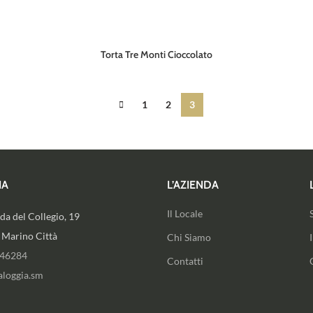
Torta Tre Monti Cioccolato
1
2
3
IA
L’AZIENDA
Il Locale
a del Collegio, 19
 Marino Città
Chi Siamo
946284
Contatti
aloggia.sm