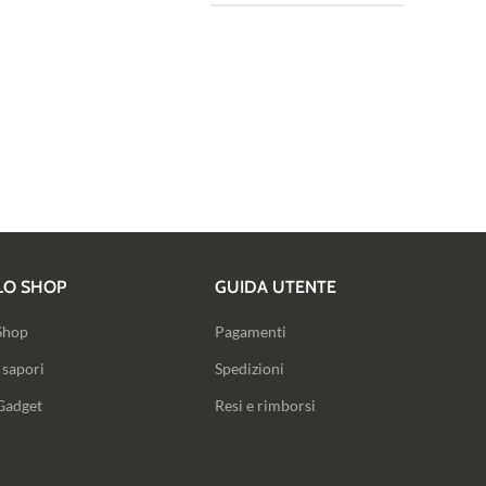
LO SHOP
GUIDA UTENTE
Shop
Pagamenti
I sapori
Spedizioni
Gadget
Resi e rimborsi